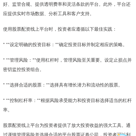
好、监管合规、提供透明费率和灵活条款的平台。此外，平台还
应提供实时市场数据、分析工具和客户支持。
使用股票配资线上平台时，投资者应遵循以下最佳实践：
* **设定明确的投资目标：**确定投资目标并制定相应的策略。
* **管理风险：**使用杠杆时，管理风险至关重要。设定止损点并
密切监控投资组合。
* **选择合适的股票：**选择具有增长潜力和流动性的股票。
* **控制杠杆率：**根据风险承受能力和投资目标选择适当的杠杆
率。
股票配资线上平台为投资者提供了放大投资收益的强大工具。通
过谨慎管理风险并选择合适的平台股票证券公司，投资者可以利