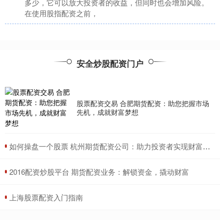
多少，它可以放大投资者的收益，但同时也会增加风险。
在使用股指配资之前，
配资炒股网站入 深圳炒股配资：助你资金倍增，把握市场机遇
安全炒股配资门户
：
2025-07-03
安全炒股配资门户
在深圳这个金融之都，炒股配资已成为投资者扩大收益的
有效方式。配资是指投资者通过借贷资金来增加炒股本金
配资炒股网站入，从而
股票配资交易 合肥期货配资：助您把握市场
先机，成就财富梦想
股票配资策略 期货配资平台推荐：选择信誉好、资金实力强的
平台
安全炒股配资门户
：
2025-07-03
​如何操盘一个股票 杭州期货配资公司：助力投资者实现财富梦想
在选择期货配资平台时，信誉和资金实力是至关重要的考
量因素。信誉良好的平台能保障资金安全，而资金实力雄
​2016配资炒股平台 期货配资业务：解锁资金，撬动财富
厚的平台则能提供充足
​上海股票配资入门指南
股票有杠杆么？融资融券与场外配资风险解析