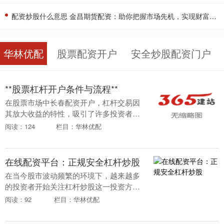
配资炒股什么意思 金昌期货配资：助你把握市场先机，实现财富增值
华林优配
股票配资开户
安全炒股配资门户
**股票杠杆开户条件与流程**
在股票市场中长春配资开户，杠杆交易因
其放大收益的特性，吸引了许多投资者。
然而，杠杆也是一把双刃剑，既可能放大
阅读：124
栏目：华林优配
收益，也可能放大亏损。因此，了解股票
杠杆的开户条件与....
在线配资平台：正规安全杠杆炒股
在当今股市波动频繁的环境下，越来越多
的投资者开始关注杠杆炒股这一投资方
式。通过合理运用杠杆，投资者可以放大
阅读：92
栏目：华林优配
收益，提高资金使用效率。然而，面对市
场上众多的在线配资....