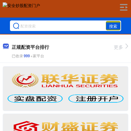
搜索
正规配资平台排行
更多
已收录
999
+家平台