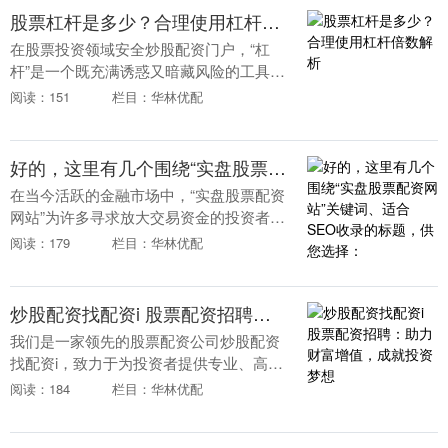
股票杠杆是多少？合理使用杠杆倍数解析
在股票投资领域安全炒股配资门户，“杠
杆”是一个既充满诱惑又暗藏风险的工具。
许多投资者听说过杠杆交易，但并不完全
阅读：151
栏目：华林优配
理解其运作机制与合理使用方法。本文将
深入解析股票杠....
好的，这里有几个围绕“实盘股票配资网站”关键词、适合SEO收录的标题，供您选择：
在当今活跃的金融市场中，“实盘股票配资
网站”为许多寻求放大交易资金的投资者提
供了可能性。然而，面对网络上琳琅满目
阅读：179
栏目：华林优配
的平台安全炒股配资门户，如何从众多选
择中筛选出安....
炒股配资找配资i 股票配资招聘：助力财富增值，成就投资梦想
我们是一家领先的股票配资公司炒股配资
找配资i，致力于为投资者提供专业、高效
的配资服务。我们正在寻找有志之士加入
阅读：184
栏目：华林优配
我们的团队，共同助力客户实现财富增
值。 * **放....