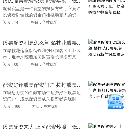
股民股票配资论坛 配资实盘：低门槛高收益的投资新选择
配资实盘是一种新型的投资方式，它允许
投资者以较低的资金门槛撬动更大的资金
进行投资。通过配资平台，投资者可以借
阅读：74
栏目：华林优配
入资金，放大自己的投资规模，从而获得
更高的收益。 *....
股票配资利息怎么算 攀枝花股票配资：概念解析与风险提示
在攀枝花这座以钢铁和钒钛闻名的工业城
市，近年来随着居民财富增长和投资意识
觉醒，股票市场逐渐成为部分市民关注的
阅读：68
栏目：华林优配
领域。其中股票配资利息怎么算，“股票配
资”这一概念悄....
配资好评股票配资门户 拨打股票配资热线，开启财富新篇章
在瞬息万变的金融市场中配资好评股票配
资门户，股票配资已成为投资者实现财富
增长的有力工具。拨打股票配资热线，开
阅读：196
栏目：华林优配
启您的财富新篇章。 配资资金可以放大收
益。例如，如果....
股票配资来大 上网配资炒股：低门槛高收益，还是高风险陷阱？