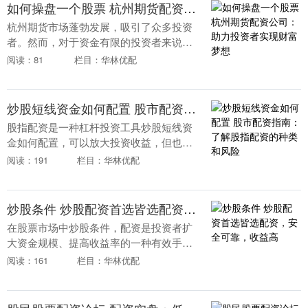
如何操盘一个股票 杭州期货配资公司：助力投资者实现财富梦想
杭州期货市场蓬勃发展，吸引了众多投资
者。然而，对于资金有限的投资者来说，
期货交易往往面临资金瓶颈。杭州期货配
阅读：81
栏目：华林优配
资公司应运而生，为投资者提供资金杠
杆，助力其实现财富....
炒股短线资金如何配置 股市配资指南：了解股指配资的种类和风险
股指配资是一种杠杆投资工具炒股短线资
金如何配置，可以放大投资收益，但也伴
随更高的风险。了解不同类型的股指配资
阅读：191
栏目：华林优配
及其潜在风险至关重要。 中国股指期货配
资平台经过严格....
炒股条件 炒股配资首选皆选配资，安全可靠，收益高
在股票市场中炒股条件，配资是投资者扩
大资金规模、提高收益率的一种有效手
段。然而，选择一家安全可靠、收益高的
阅读：161
栏目：华林优配
配资平台至关重要。 股票配资通过提供杠
杆资金，放大投资....