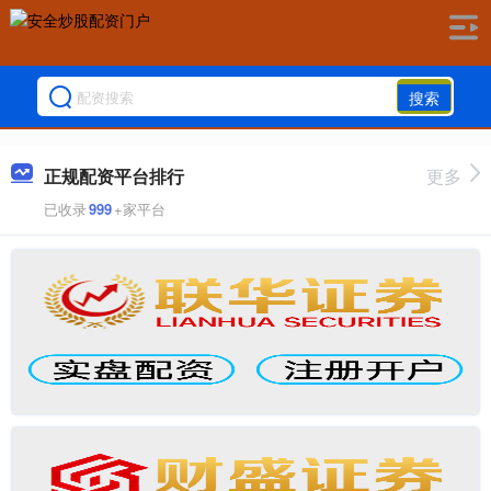
搜索
正规配资平台排行
更多
已收录
999
+家平台