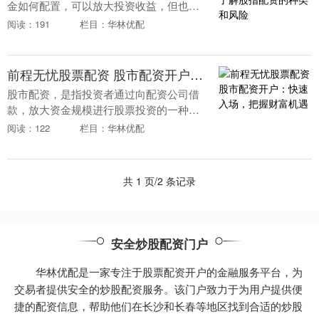
金如何配置，可以放大投资收益，但也伴
随更高的风险。了解不同类型的股指配资
阅读：191
栏目：华林优配
及其潜在风险至关重要。 中国股指期货配
资平台经过严格....
前程无忧股票配资 股市配资开户：快速入场，把握财富机遇
股市配资，是指投资者通过向配资公司借
款，放大资金规模进行股票投资的一种方
式。配资开户是进入股市配资市场的第一
阅读：122
栏目：华林优配
步，也是把握财富机遇的关键。 1. **选择
配资平台....
共 1 页/2 条记录
安全炒股配资门户
华林优配是一家专注于股票配资开户的金融服务平台，为
交易者提供安全的炒股配资服务。该门户致力于为用户提供便
捷的配资信息，帮助他们在长沙和长春等地区找到合适的炒股