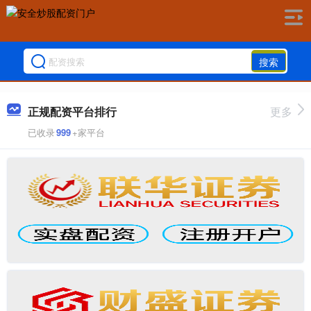
搜索
正规配资平台排行
更多
已收录
999
+家平台