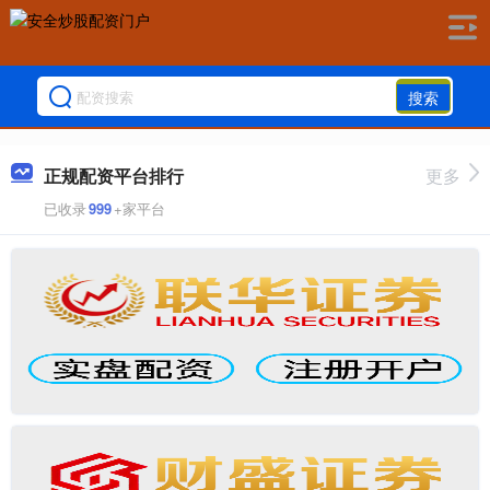
搜索
正规配资平台排行
更多
已收录
999
+家平台