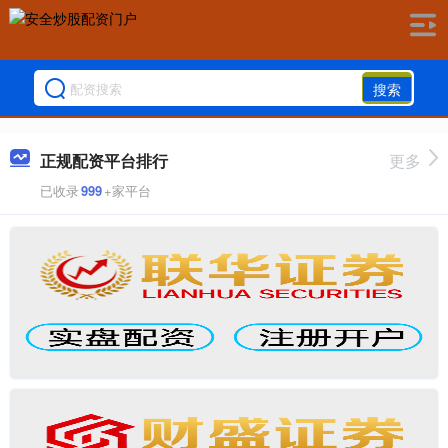
搜索
正规配资平台排行
更多
已收录
999
+家平台