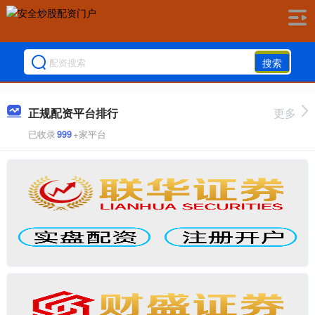
搜索
正规配资平台排行
更多
已收录
999
+家平台