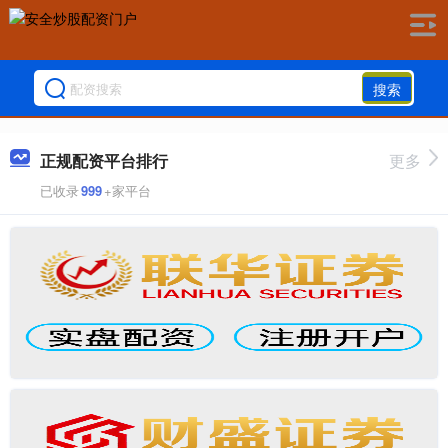
搜索
正规配资平台排行
更多
已收录
999
+家平台