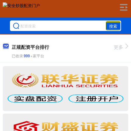
搜索
正规配资平台排行
更多
已收录
999
+家平台