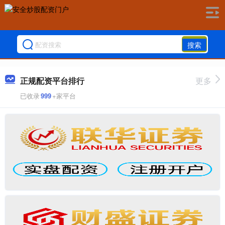
搜索
正规配资平台排行
更多
已收录
999
+家平台