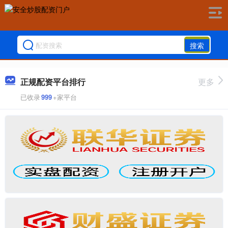
搜索
正规配资平台排行
更多
已收录
999
+家平台