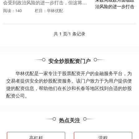
会受到政治风险的进一步打击，但这将集
中在某些领域。上周，法国CAC 40指数大
阅读：140
栏目：华林优配
跌超过6%创下了自2022年3月以来的最差
表现....
共 1 页/1 条记录
安全炒股配资门户
华林优配是一家专注于股票配资开户的金融服务平台，为
交易者提供安全的炒股配资服务。该门户致力于为用户提供便
捷的配资信息，帮助他们在长沙和长春等地区找到合适的炒股
配资公司。
热点关注
高杠杆
流程