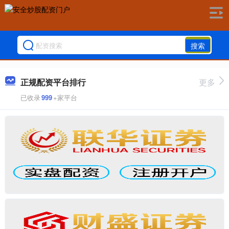
搜索
正规配资平台排行
更多
已收录
999
+家平台